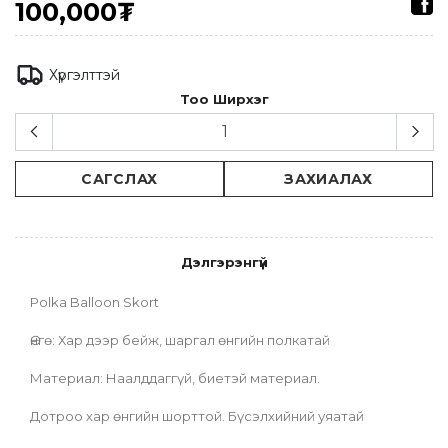
100,000₮
Хүргэлттэй
Тоо Ширхэг
САГСЛАХ
ЗАХИАЛАХ
Дэлгэрэнгүй
Polka Balloon Skort
Өнгө: Хар дээр бейж, шаргал өнгийн полкатай
Материал: Наалддаггүй, биетэй материал.
Дотроо хар өнгийн шорттой. Бүсэлхийний уяатай